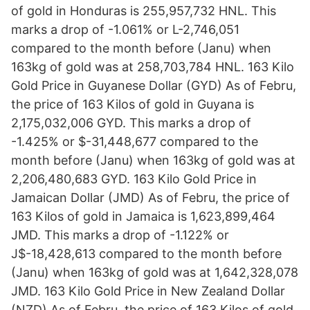
of gold in Honduras is 255,957,732 HNL. This
marks a drop of -1.061% or L-2,746,051
compared to the month before (Janu) when
163kg of gold was at 258,703,784 HNL. 163 Kilo
Gold Price in Guyanese Dollar (GYD) As of Febru,
the price of 163 Kilos of gold in Guyana is
2,175,032,006 GYD. This marks a drop of
-1.425% or $-31,448,677 compared to the
month before (Janu) when 163kg of gold was at
2,206,480,683 GYD. 163 Kilo Gold Price in
Jamaican Dollar (JMD) As of Febru, the price of
163 Kilos of gold in Jamaica is 1,623,899,464
JMD. This marks a drop of -1.122% or
J$-18,428,613 compared to the month before
(Janu) when 163kg of gold was at 1,642,328,078
JMD. 163 Kilo Gold Price in New Zealand Dollar
(NZD) As of Febru, the price of 163 Kilos of gold