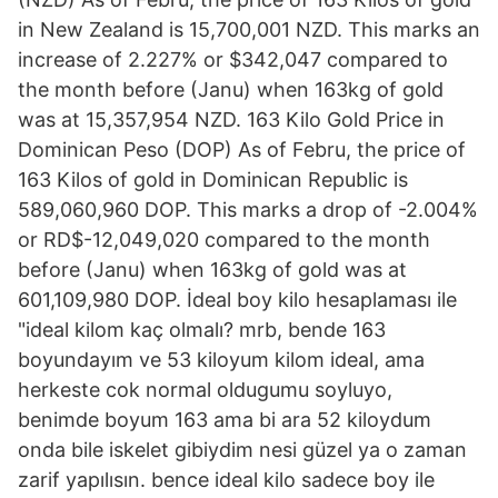
in New Zealand is 15,700,001 NZD. This marks an
increase of 2.227% or $342,047 compared to
the month before (Janu) when 163kg of gold
was at 15,357,954 NZD. 163 Kilo Gold Price in
Dominican Peso (DOP) As of Febru, the price of
163 Kilos of gold in Dominican Republic is
589,060,960 DOP. This marks a drop of -2.004%
or RD$-12,049,020 compared to the month
before (Janu) when 163kg of gold was at
601,109,980 DOP. İdeal boy kilo hesaplaması ile
"ideal kilom kaç olmalı? mrb, bende 163
boyundayım ve 53 kiloyum kilom ideal, ama
herkeste cok normal oldugumu soyluyo,
benimde boyum 163 ama bi ara 52 kiloydum
onda bile iskelet gibiydim nesi güzel ya o zaman
zarif yapılısın. bence ideal kilo sadece boy ile