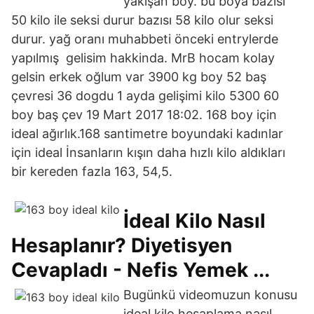
yakışan boy. bu boya bazısı
50 kilo ile seksi durur bazısı 58 kilo olur seksi
durur. yağ oranı muhabbeti önceki entrylerde
yapılmış gelisim hakkinda. MrB hocam kolay
gelsin erkek oğlum var 3900 kg boy 52 baş
çevresi 36 dogdu 1 ayda gelişimi kilo 5300 60
boy baş çev 19 Mart 2017 18:02. 168 boy için
ideal ağırlık.168 santimetre boyundaki kadınlar
için ideal İnsanların kışın daha hızlı kilo aldıkları
bir kereden fazla 163, 54,5.
İdeal Kilo Nasıl
Hesaplanır? Diyetisyen
Cevapladı - Nefis Yemek ...
Bugünkü videomuzun konusu
ideal kilo hesaplama nasıl